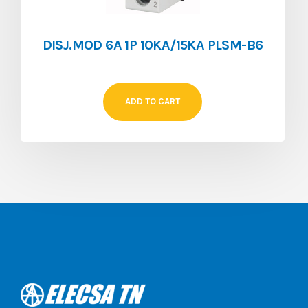
DISJ.MOD 6A 1P 10KA/15KA PLSM-B6
ADD TO CART