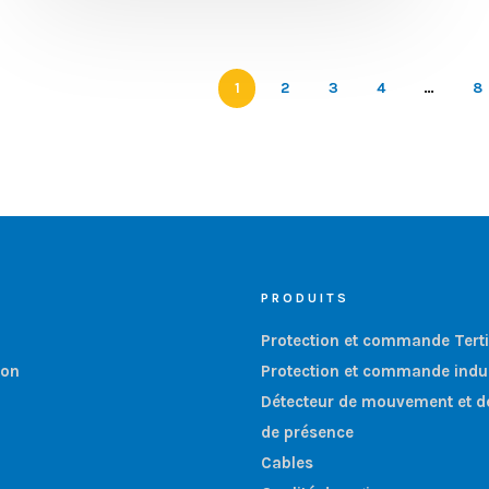
1
2
3
4
…
8
PRODUITS
Protection et commande Terti
ion
Protection et commande indus
Détecteur de mouvement et d
de présence
Cables