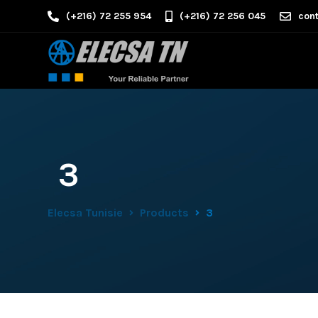
(+216) 72 255 954
(+216) 72 256 045
cont
3
Elecsa Tunisie
Products
3