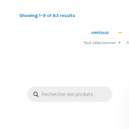
Showing 1–9 of 83 results
Nos produits
Autres
(33)
AMPÉRAGE
Tout sélectionner
T
Cables
(5)
canalisation préfabriqué electrique
(0)
Connectique
(195)
Détecteur de mouvement et détecteur de présence
(27)
Firltrage
(0)
Moulure ,Boite au sol et gamme placo
(75)
Protection et commande industriel
(262)