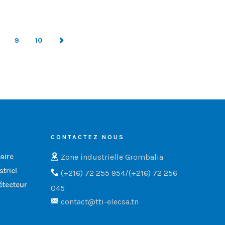
9
10
CONTACTEZ NOUS
Zone industrielle Grombalia
aire
triel
(+216) 72 255 954/(+216) 72 256
étecteur
045
contact@tti-elecsa.tn