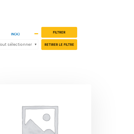
-
FILTRER
IN(A)
Tout sélectionner
RETIRER LE FILTRE