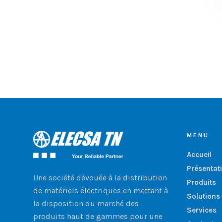
MENU
Accueil
Présentat
Une société dévouée à la distribution
Produits
de matériels électriques en mettant à
Solutions
la disposition du marché des
Services
produits haut de gammes pour une