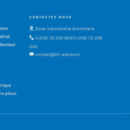
CONTACTEZ NOUS
Zone industrielle Grombalia
aire
triel
(+216) 72 255 954/(+216) 72 256
étecteur
045
contact@tti-elecsa.tn
trique
me placo