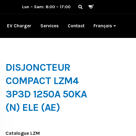
Lun – Sam: 8:00 – 17:00
EV Charger
Services
Contact
Français
DISJONCTEUR
COMPACT LZM4
3P3D 1250A 50KA
(N) ELE (AE)
Catalogue LZM