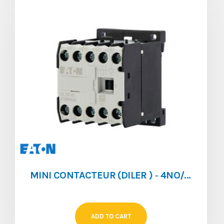
MINI CONTACTEUR (DILER ) ‐ 4NO/0NF ‐ 6A ‐ 220V/AC
ADD TO CART