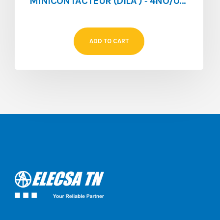
MINICONTACTEUR (DILA ) ‐ 4NO/0NF ‐ 4A ‐ 024V/DC
ADD TO CART