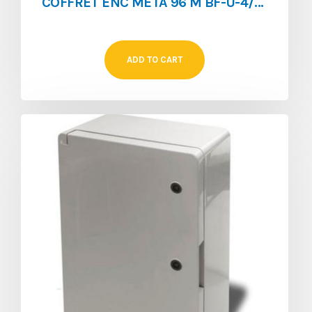
COFFRET ENC META 96 M BF-U-4/96-C**
ADD TO CART