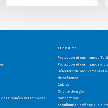
PRODUITS
Protection et commande Terti
ion
Protection et commande indus
Détecteur de mouvement et d
de présence
Cables
Qualité denrgie
n des Données Personnelles
Connectique
canalisation préfabriqué elec