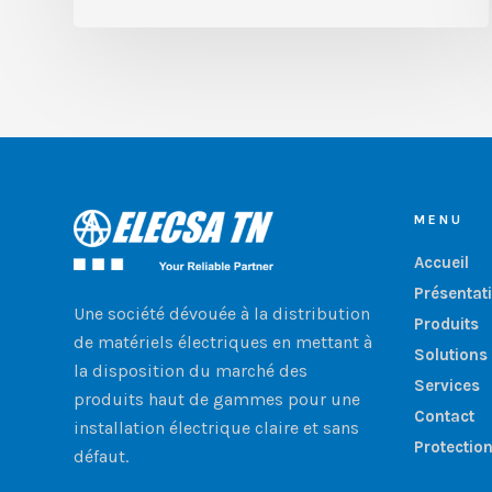
MENU
Accueil
Présentat
Une société dévouée à la distribution
Produits
de matériels électriques en mettant à
Solutions
la disposition du marché des
Services
produits haut de gammes pour une
Contact
installation électrique claire et sans
Protectio
défaut.