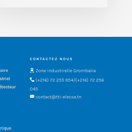
CONTACTEZ NOUS
Zone industrielle Grombalia
aire
triel
(+216) 72 255 954/(+216) 72 256
étecteur
045
contact@tti-elecsa.tn
trique