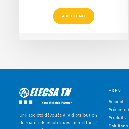
ADD TO CART
MENU
Accueil
Présentat
Une société dévouée à la distribution
Produits
de matériels électriques en mettant à
Solutions