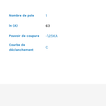
1
Nombre de pole
63
ln (A)
-\25KA
Pouvoir de coupure
Courbe de
C
déclanchement