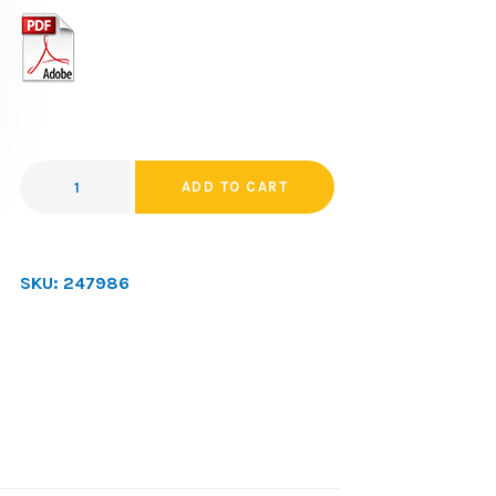
ADD TO CART
SKU:
247986