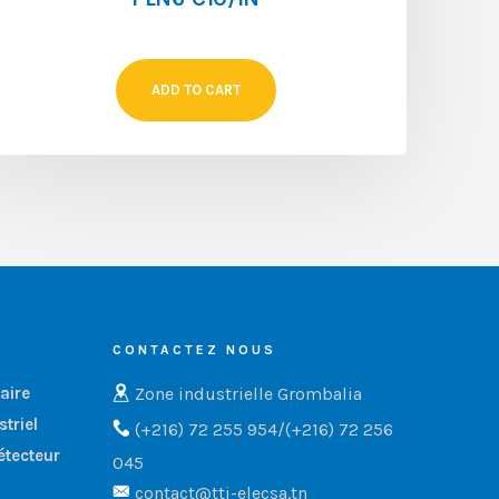
ADD TO CART
CONTACTEZ NOUS
Zone industrielle Grombalia
aire
triel
(+216) 72 255 954/(+216) 72 256
étecteur
045
contact@tti-elecsa.tn