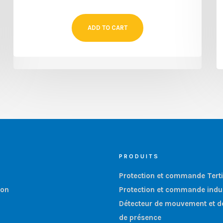
ADD TO CART
PRODUITS
Protection et commande Terti
ion
Protection et commande indus
Détecteur de mouvement et d
de présence