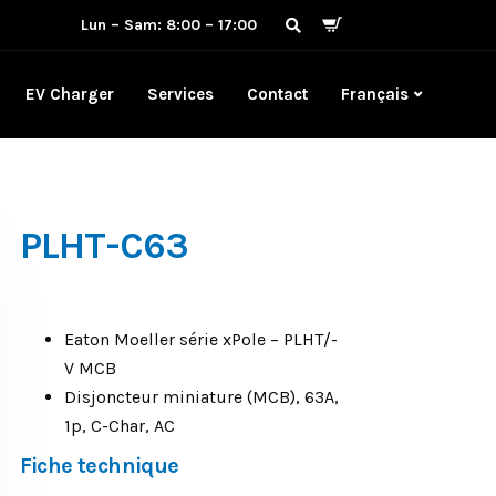
Lun – Sam: 8:00 – 17:00
EV Charger
Services
Contact
Français
PLHT-C63
Eaton Moeller série xPole – PLHT/-
V MCB
Disjoncteur miniature (MCB), 63A,
1p, C-Char, AC
Fiche technique