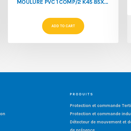
MOULURE PVC 1 COMP/2 K45 85X55/2 BLANC
ADD TO CART
PRODUITS
Protection et commande Terti
ion
Protection et commande indus
Détecteur de mouvement et d
de présence