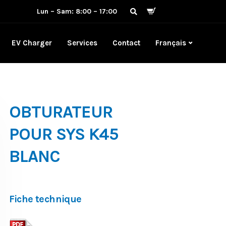
Lun – Sam: 8:00 – 17:00
EV Charger
Services
Contact
Français
OBTURATEUR
POUR SYS K45
BLANC
Fiche technique