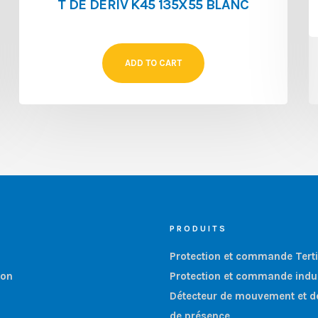
T DE DERIV K45 135X55 BLANC
ADD TO CART
PRODUITS
Protection et commande Terti
ion
Protection et commande indus
Détecteur de mouvement et d
de présence