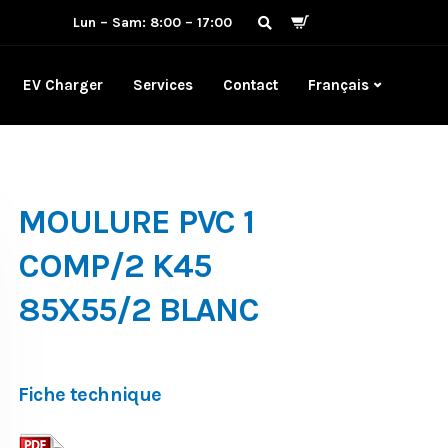
Lun – Sam: 8:00 – 17:00
EV Charger
Services
Contact
Français
MOULURE PVC 1
COMP/2 K45
85X55/2 BLANC
Fiche technique