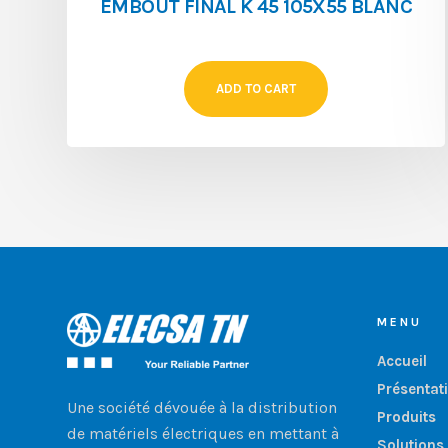
EMBOUT FINAL K 45 105X55 BLANC
ADD TO CART
MENU
Accueil
Présentat
Une société dévouée à la distribution
Produits
de matériels électriques en mettant à
Solutions