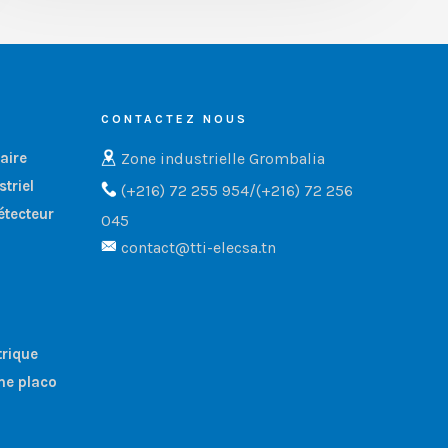
CONTACTEZ NOUS
Zone industrielle Grombalia
aire
triel
(+216) 72 255 954/(+216) 72 256
étecteur
045
contact@tti-elecsa.tn
trique
me placo