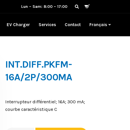
Lun – Sam: 8:00 – 17:00
EV Charger
Services
Contact
Français
INT.DIFF.PKFM-
16A/2P/300MA
Interrupteur différentiel; 16A; 300 mA;
courbe caractéristique C