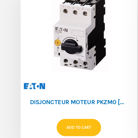
DISJONCTEUR MOTEUR PKZM0 [0.4 ‐ 0.63]
ADD TO CART