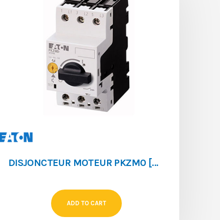
DISJONCTEUR MOTEUR PKZM0 [0.25 ‐ 0.4]
ADD TO CART