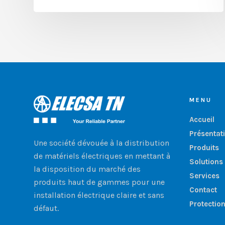
MENU
Accueil
Présentat
Une société dévouée à la distribution
Produits
de matériels électriques en mettant à
Solutions
la disposition du marché des
Services
produits haut de gammes pour une
Contact
installation électrique claire et sans
Protectio
défaut.