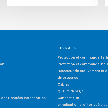
PRODUITS
Protection et commande Terti
ion
Protection et commande indus
Détecteur de mouvement et d
de présence
Cables
Qualité denrgie
n des Données Personnelles
Connectique
canalisation préfabriqué elec