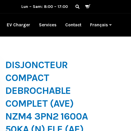
Lun – Sam: 8:00 – 17:00
EV Charger
Services
Contact
Français
DISJONCTEUR
COMPACT
DEBROCHABLE
COMPLET (AVE)
NZM4 3PN2 1600A
50KA (N) ELE (AE)