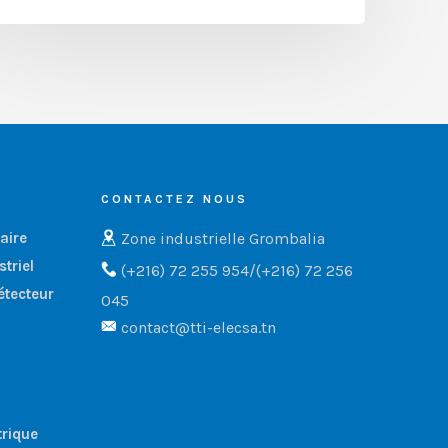
CONTACTEZ NOUS
Zone industrielle Grombalia
aire
triel
(+216) 72 255 954/(+216) 72 256
étecteur
045
contact@tti-elecsa.tn
trique