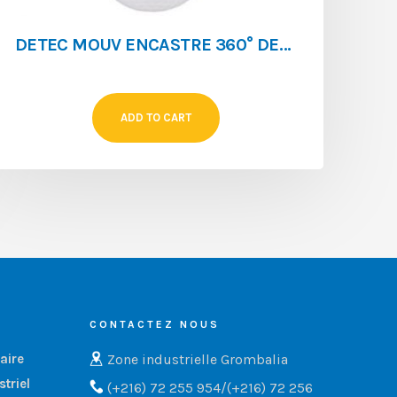
DETEC MOUV ENCASTRE 360° DETEC 12 M PIR KDP21-PLUS
ADD TO CART
CONTACTEZ NOUS
Zone industrielle Grombalia
aire
triel
(+216) 72 255 954/(+216) 72 256