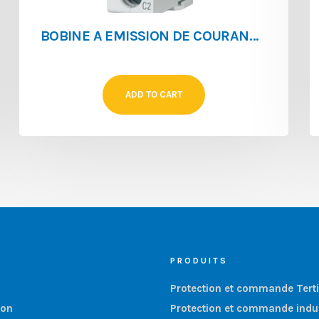
BOBINE A EMISSION DE COURANT POUR PLS ZP-ASA/230
ADD TO CART
PRODUITS
Protection et commande Terti
ion
Protection et commande indus