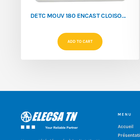
DETC MOUV 180 ENCAST CLOISON IR 3 FILS KDP8 3H
ADD TO CART
MENU
Accueil
Présentat