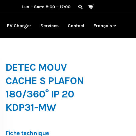
Lun – Sam: 8:00 – 17:00
EV Charger
Services
Contact
Français
DETEC MOUV
CACHE S PLAFON
180/360° IP 20
KDP31-MW
Fiche technique