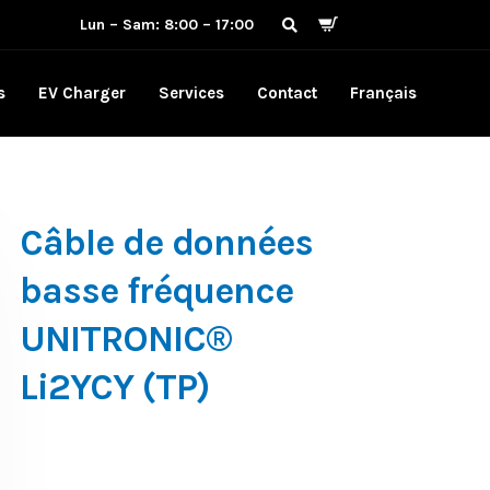
Lun – Sam: 8:00 – 17:00
s
EV Charger
Services
Contact
Français
Câble de données
basse fréquence
UNITRONIC®
Li2YCY (TP)