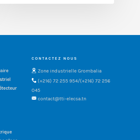
CONTACTEZ NOUS
Zone industrielle Grombalia
aire
triel
(+216) 72 255 954/(+216) 72 256
étecteur
045
contact@tti-elecsa.tn
trique