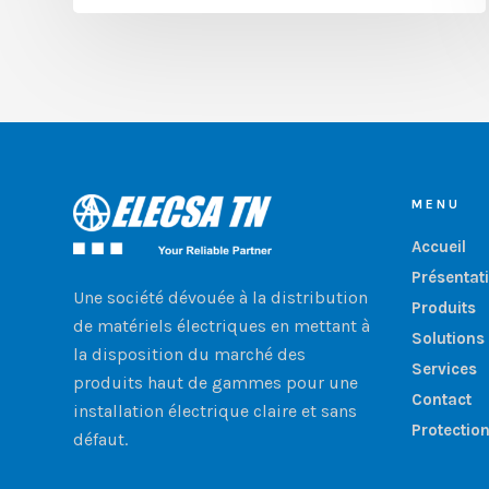
MENU
Accueil
Présentat
Une société dévouée à la distribution
Produits
de matériels électriques en mettant à
Solutions
la disposition du marché des
Services
produits haut de gammes pour une
Contact
installation électrique claire et sans
Protectio
défaut.