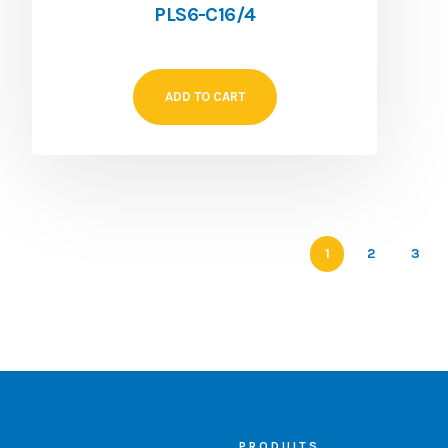
PLS6-C16/4
ADD TO CART
1
2
3
PRODUITS