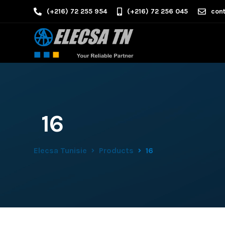
(+216) 72 255 954
(+216) 72 256 045
cont
16
Elecsa Tunisie
Products
16