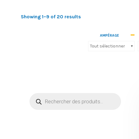
Showing 1–9 of 20 results
Nos produits
Autres
(33)
AMPÉRAGE
Tout sélectionner
Cables
(5)
canalisation préfabriqué electrique
(0)
Connectique
(195)
Détecteur de mouvement et détecteur de présence
(27)
Firltrage
(0)
Moulure ,Boite au sol et gamme placo
(75)
Protection et commande industriel
(262)