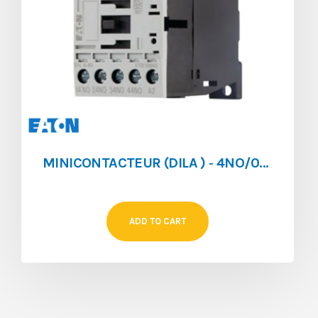
MINICONTACTEUR (DILA ) ‐ 4NO/0NF ‐ 4A ‐ 024V/DC
ADD TO CART