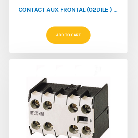
CONTACT AUX FRONTAL (02DILE ) 0NO/2NF POUR (DILEM/DILER)
ADD TO CART